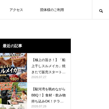
アクセス
団体様のご利用
最近の記事
【極上の旨さ！】「船
上干しスルメイカ」焼
きたて販売スタート！
2026.07.27
海を知り尽くした遊漁
船がお届けします。
【駿河湾を眺めながら
BBQ！】食材・飲み物
持ち込みOK！テラッ
2026.07.26
セオレンジトイ「BBQ