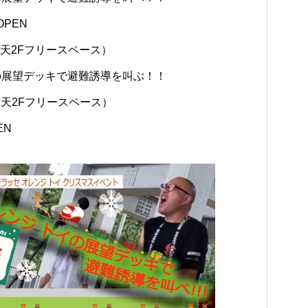
PEN
/荒天2Fフリースペース）
イの展望デッキで避難誘導を叫ぶ！！
/荒天2Fフリースペース）
EN