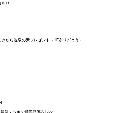
典あり
てきたら温泉の素プレゼント（1Fありがとう）
N
イの展望デッキで避難誘導を叫べ！！