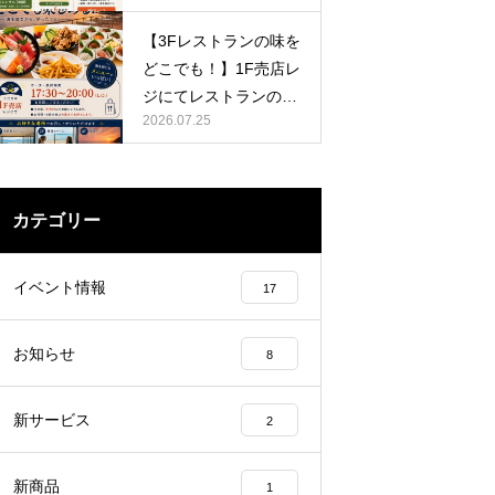
プラン」がスタート！
【3Fレストランの味を
どこでも！】1F売店レ
ジにてレストランの夜
2026.07.25
間注文受付スタート！
夕日や海を眺めながら
ゆったりお食事♪
カテゴリー
イベント情報
17
お知らせ
8
新サービス
2
新商品
1